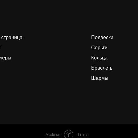
 страница
Подвески
и
Серьги
ллеры
Кольца
Браслеты
Шармы
Tilda
Made on