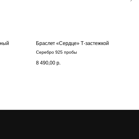
пный
Браслет «Сердце» Т-застежкой
Cop
Серебро 925 пробы
Сере
8 490,00
р.
8 79