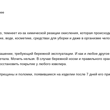
лее
о, темнеет из-за химической реакции окисления, которая происход
е, воде, косметике, средствах для уборки и даже в организме чел
ашении, требующий бережной эксплуатации. И как и любое другое
метала. Мочить нельзя. В случае бережной носки и правильного хр
восстановить покрытие у любого ювелира.
 трещины и поломки, появившиеся на изделии после 7 дней его пр