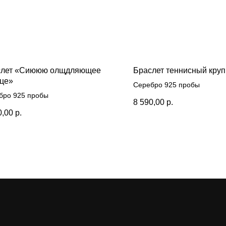
слет «Сиююю олщдляющее
Браслет теннисный кру
це»
Серебро 925 пробы
бро 925 пробы
8 590,00
р.
0,00
р.