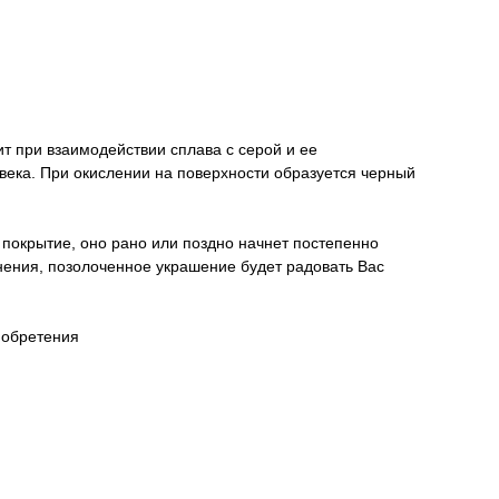
ит при взаимодействии сплава с серой и ее
овека. При окислении на поверхности образуется черный
 покрытие, оно рано или поздно начнет постепенно
анения, позолоченное украшение будет радовать Вас
иобретения