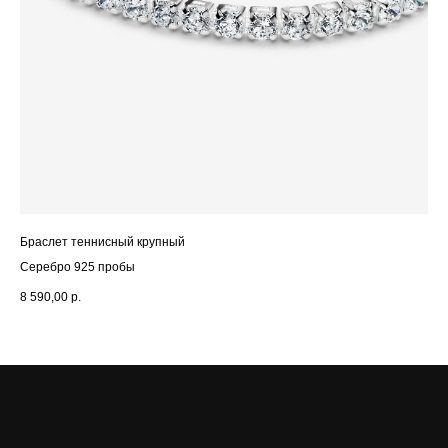
Браслет теннисный крупный
БР
Серебро 925 пробы
Се
8 590,00
р.
8 4