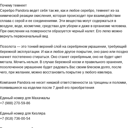
Почему темнеет
Серебро Pandora ведет себя так же, как и любое серебро, темнеет из-за
химической реакции окисления, которая происходит при взаимодействии
сплава с серой и ее соединениями. Эти вещества могут содержаться в
воздухе, воде, косметике, средствах для уборки и даже в организме человека.
При окислении на поверхности образуется черный налет. Его легко можно
вернуть первоначальный вид
Позолота — это тонкий верхний слой на серебряном украшении, требующий
бережной эксплуатации. И как и любое другое покрытие, оно рано или поздно
начнет постепенно стираться. Оно станет серебряным, оно не будет цвет
метала. Мочить нельзя. В случае бережной носки и правильного хранения,
позолоченное украшение будет радовать Вас своим блеском долго, после
чего, при желании, можно восстановить покрытие у любого ювелира.
Компания Pandora не несет никакой ответственности за трещины и поломки,
появившиеся на изделии после 7 дней его приобретения
Единый номер для Махачкалы
+7 (988) 270-59-86
Единый номер для Кизляра
+7 (918) 736-00-54