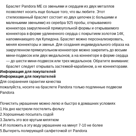
Браслет Pandora ME со звеньями и сердцем из двух металлов
позволяет носить еще больше того, что вы любите. Этот
стилизованный браслет состоит из двух цепочек (с большими и
маленькими звеньями) из серебра 925 пробы, открываемого
коннектора закругленной прямоугольной формы и открываемого
коннектора в форме удлиненного сердца с покрытием золотом 14К,
напоминающего лук Купидона. Браслет можно персонализировать,
меняя коннекторы и звенья. Для создания индивидуального образа на
закругленном прямоугольном коннекторе можно закрепить до восьми
мини-подвесок или двух медальонов, а на коннекторе в форме сердца
— до шести мини-подвесок или трех медальонов. Обратите внимание:
браслет следует открывать застежкой-карабином, а не коннекторами.
Информация для покупателей
Информация для покупателей
Для сохранения гарантии качества
пожалуйста, носите на браслете Pandora только подлинные подвески
Pandora
Почистить украшение можно легко и быстро в домашних условиях
1.На дно кастрюли постелить фольгу
2.Хорошенько посыпать содой
3.Залить это все крутым кипятком
4.И положить в эту воду украшение на минут 7-10 не более
5.Вытереть полирующей салфеточкой от Pandora