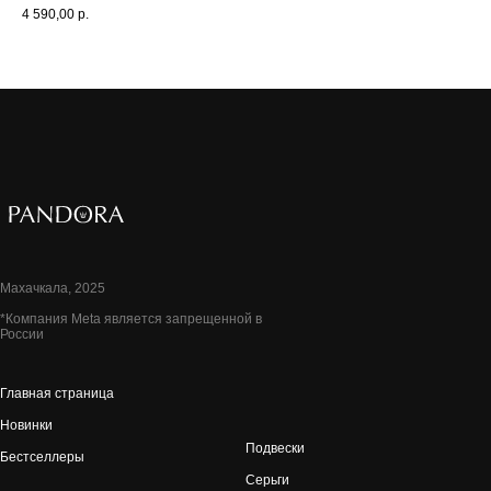
4 590,00
р.
5 1
Махачкала, 2025
*Компания Meta является запрещенной в
России
Главная страница
Новинки
Подвески
Бестселлеры
Серьги