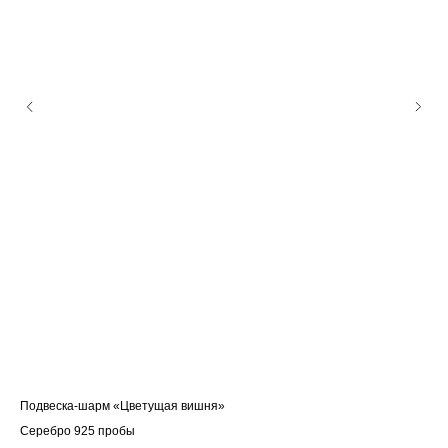
Подвеска-шарм «Цветущая вишня»
Цеп
Серебро 925 пробы
Се