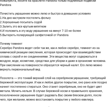
пожалуйста, носите на браслете Pandora только подлинные подвески
Pandora
Почистить украшение можно легко и быстро в домашних условиях
1.На дно кастрюли постелить фольгу
2.Хорошенько посыпать содой
3.Залить это все крутым кипятком
4.И положить в эту воду украшение на минут 7-10 не более
5.Вытереть полирующей салфеточкой от Pandora
Почему темнеет
Серебро Pandora ведет себя так же, как и любое серебро, темнеет из-за
химической реакции окисления, которая происходит при взаимодействии
сплава с серой и ее соединениями. Эти вещества могут содержаться в
воздухе, воде, косметике, средствах для уборки и даже в организме человека.
При окислении на поверхности образуется черный налет. Его легко можно
вернуть первоначальный вид
Позолота — это тонкий верхний слой на серебряном украшении, требующий
бережной эксплуатации. И как и любое другое покрытие, оно рано или поздно
начнет постепенно стираться. Оно станет серебряным, оно не будет цвет
метала. Мочить нельзя. В случае бережной носки и правильного хранения,
позолоченное украшение будет радовать Вас своим блеском долго, после
чего, при желании, можно восстановить покрытие у любого ювелира.