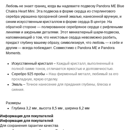
Любовь не знает границ, когда вы надеваете подвеску Pandora ME Blue
Chakra Heart Mini. Эта подвеска в форме сердца из стерлингового
серебра украшена прозрачной синей эмалью, нанесенной вручную, и
синим искусственным кристаллом в форме сердца В центре. На
обратной стороне — полированное серебряное сердце с рифлеными
линиями и ажурными деталями. Этот миниатюрный шарм-подвеска,
напоминающий о том, что неистовые сердца невозможно разбить,
придаст глубину вашему образу, символизируя, что любовь — к себе и
другим — всегда побеждает. Совместимо с Pandora ME и Pandora
Moments.
Искусственный кристалл –
Каждый кристалл, выполненный в
полной гамме тонов, отличается яркостью и долговечностью.
Серебро 925 пробы –
Наш фирменный металл, любимый за его
прохладную, яркую отделку.
Эмаль –
Точное нанесение для придания глубины, блеска и
сияния.
Размеры
Глубина 3,2 мм , высота 8,5 мм , ширина 6,2 мм
Информация для покупателей
Информация для покупателей
Для сохранения гарантии качества