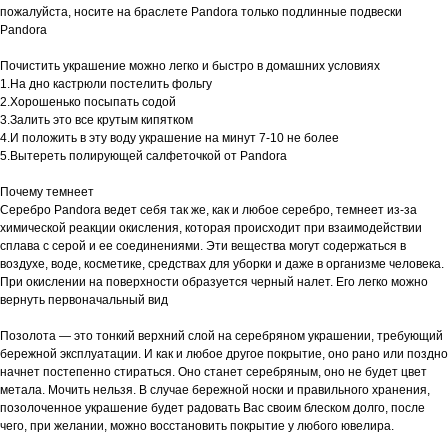
пожалуйста, носите на браслете Pandora только подлинные подвески
Pandora
Почистить украшение можно легко и быстро в домашних условиях
1.На дно кастрюли постелить фольгу
2.Хорошенько посыпать содой
3.Залить это все крутым кипятком
4.И положить в эту воду украшение на минут 7-10 не более
5.Вытереть полирующей салфеточкой от Pandora
Почему темнеет
Серебро Pandora ведет себя так же, как и любое серебро, темнеет из-за
химической реакции окисления, которая происходит при взаимодействии
сплава с серой и ее соединениями. Эти вещества могут содержаться в
воздухе, воде, косметике, средствах для уборки и даже в организме человека.
При окислении на поверхности образуется черный налет. Его легко можно
вернуть первоначальный вид
Позолота — это тонкий верхний слой на серебряном украшении, требующий
бережной эксплуатации. И как и любое другое покрытие, оно рано или поздно
начнет постепенно стираться. Оно станет серебряным, оно не будет цвет
метала. Мочить нельзя. В случае бережной носки и правильного хранения,
позолоченное украшение будет радовать Вас своим блеском долго, после
чего, при желании, можно восстановить покрытие у любого ювелира.