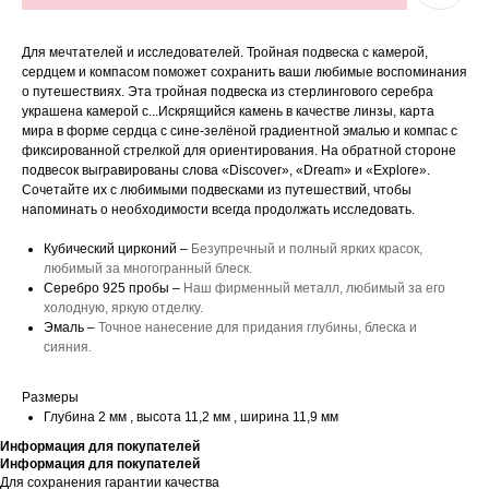
Для мечтателей и исследователей. Тройная подвеска с камерой,
сердцем и компасом поможет сохранить ваши любимые воспоминания
о путешествиях. Эта тройная подвеска из стерлингового серебра
украшена камерой с...Искрящийся камень в качестве линзы, карта
мира в форме сердца с сине-зелёной градиентной эмалью и компас с
фиксированной стрелкой для ориентирования. На обратной стороне
подвесок выгравированы слова «Discover», «Dream» и «Explore».
Сочетайте их с любимыми подвесками из путешествий, чтобы
напоминать о необходимости всегда продолжать исследовать.
Кубический цирконий –
Безупречный и полный ярких красок,
любимый за многогранный блеск.
Серебро 925 пробы –
Наш фирменный металл, любимый за его
холодную, яркую отделку.
Эмаль –
Точное нанесение для придания глубины, блеска и
сияния.
Размеры
Глубина 2 мм , высота 11,2 мм , ширина 11,9 мм
Информация для покупателей
Информация для покупателей
Для сохранения гарантии качества