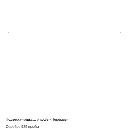
Подвеска-чашка для кофе «Перерыв»
Под
Серебро 925 пробы
Се