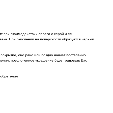
ит при взаимодействии сплава с серой и ее
овека. При окислении на поверхности образуется черный
 покрытие, оно рано или поздно начнет постепенно
анения, позолоченное украшение будет радовать Вас
иобретения