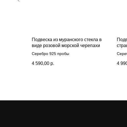
ьмя
Подвеска из муранского стекла в
Подв
ащенными
виде розовой морской черепахи
стра
тами
темн
вое
Серебро 925 пробы
Сере
14 карат
4 590,00
р.
4 99