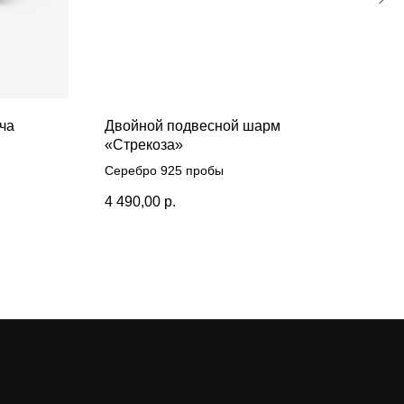
ча
Двойной подвесной шарм
Под
«Стрекоза»
«Пе
Серебро 925 пробы
Сере
4 490,00
р.
4 19