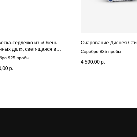
еска-сердечко из «Очень
Очарование Диснея Сти
нных дел», светящаяся в
Серебро 925 пробы
оте
бро 925 пробы
4 590,00
р.
0,00
р.