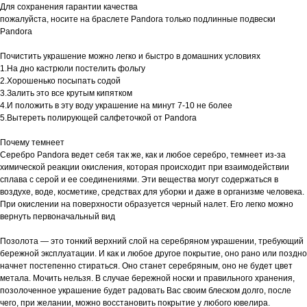
Для сохранения гарантии качества
пожалуйста, носите на браслете Pandora только подлинные подвески
Pandora
Почистить украшение можно легко и быстро в домашних условиях
1.На дно кастрюли постелить фольгу
2.Хорошенько посыпать содой
3.Залить это все крутым кипятком
4.И положить в эту воду украшение на минут 7-10 не более
5.Вытереть полирующей салфеточкой от Pandora
Почему темнеет
Серебро Pandora ведет себя так же, как и любое серебро, темнеет из-за
химической реакции окисления, которая происходит при взаимодействии
сплава с серой и ее соединениями. Эти вещества могут содержаться в
воздухе, воде, косметике, средствах для уборки и даже в организме человека.
При окислении на поверхности образуется черный налет. Его легко можно
вернуть первоначальный вид
Позолота — это тонкий верхний слой на серебряном украшении, требующий
бережной эксплуатации. И как и любое другое покрытие, оно рано или поздно
начнет постепенно стираться. Оно станет серебряным, оно не будет цвет
метала. Мочить нельзя. В случае бережной носки и правильного хранения,
позолоченное украшение будет радовать Вас своим блеском долго, после
чего, при желании, можно восстановить покрытие у любого ювелира.