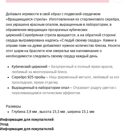
Добавьте игривости в свой образ с подвеской-сердечком
«Вращающаяся стрела». Изготовленная из стерлингового серебра,
она украшена красным опалом, выращенным в лаборатории, в
обрамлении мерцающих прозрачных кубических
цирконий.Серебряная стрела вращается, а на обратной стороне
сердца выгравирована надпись «Следуй своему сердцу». Камни в
оправе паве на дужке добавляют нужное количество блеска. Носите
этот шарм на браслете или ожерелье как напоминание о
необходимости следовать своему сердцу каждый день.
Кубический цирконий –
Безупречный и полный ярких красок,
любимый за многогранный блеск.
Серебро 925 пробы –
Наш фирменный металл, любимый за его
прохладную, яркую отделку.
Выращенный в лаборатории опал –
Отражает радугу цветов с
переливающимся оптическим эффектом.
Размеры
Глубина 3,9 мм , высота 15,3 мм , ширина 15,1 мм
Информация для покупателей
Уход
Информация для покупателей