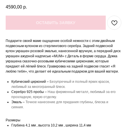
4590,00
р.
ОСТАВИТЬ ЗАЯВКУ
Подарите своей маме ощущение особой нежности с этим двойным
подвесным кулоном из стерлингового серебра. Задний подвесной
кулон украшен розовой эмалью, нанесенной вручную, а передний диск
украшен ажурной надписью «MUM» с Деталь в форме сердца. Дужка
украшена сказочно-розовыми кубическими цирконами, которые
придают ей лёгкий блеск. Гравировка на задней подвеске гласит «Я
люблю тебя», что делает её идеальным подарком для вашей матери.
Кубический цирконий –
Безупречный и полный ярких красок,
любимый за многогранный блеск.
Серебро 925 пробы –
Наш фирменный металл, любимый за его
прохладную, яркую отделку.
Эмаль –
Точное нанесение для придания глубины, блеска и
сияния.
Размеры
Глубина 4,1 мм , высота 10,2 мм , ширина 11,4 мм