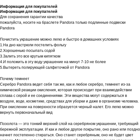
Информация для покупателей
Информация для покупателей
Для сохранения гарантии качества
пожалуйста, носите на браслете Pandora только подлинные подвески
Pandora
Почистить украшение можно легко и быстро в домашних условиях
1.На дно кастрюли постелить фольгу
2.Хорошенько посыпать содой
3.Залить это все крутым кипятком
4.И положить в эту воду украшение на минут 7-10 не более
5.Вытереть полирующей салфеточкой от Pandora
Почему темнеет
Серебро Pandora ведет себя так же, как и любое серебро, темнеет из-за
химической реакции окисления, которая происходит при взаимодействии
сплава с серой и ее соединениями. Эти вещества могут содержаться в
воздухе, воде, косметике, средствах для уборки и даже в организме человека.
При окислении на поверхности образуется черный налет. Его легко можно
вернуть первоначальный вид
Позолота — это тонкий верхний слой на серебряном украшении, требующий
бережной эксплуатации. И как и любое другое покрытие, оно рано или поздно
начнет постепенно стираться. Оно станет серебряным, оно не будет цвет