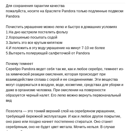
Для сохранения гарантии качества
пожалуйста, носите на браслете Pandora только подлинные подвески
Pandora
Почистить украшение можно легко и быстро в домашних условиях
1.На дно кастрюли постелить фольгу
2.Хорошенько посыпать содой
3.Залить это все крутым кипятком
4.И положить в эту воду украшение на минут 7-10 не более
5.Вытереть полирующей салфеточкой от Pandora
Почему темнеет
Серебро Pandora ведет себя так же, как и любое серебро, темнеет из-
за химической реакции окисления, которая происходит при
взаимодействии сплава с серой и ее соединениями. Эти вещества
могут содержаться в воздухе, воде, косметике, средствах для уборки и
даже в организме человека. При окислении на поверхности
образуется черный налет. Его легко можно вернуть первоначальный
вид
Позолота — это тонкий верхний слой на серебряном украшении,
требующий бережной эксплуатации. И как и любое другое покрытие,
оно рано или поздно начнет постепенно стираться. Оно станет
серебряным, оно не будет цвет метала. Мочить нельзя. В случае