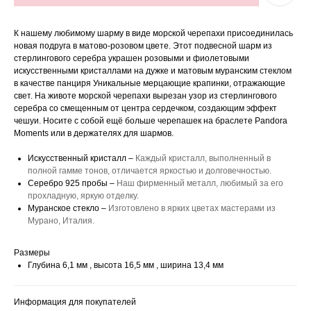
К нашему любимому шарму в виде морской черепахи присоединилась
новая подруга в матово-розовом цвете. Этот подвесной шарм из
стерлингового серебра украшен розовыми и фиолетовыми
искусственными кристаллами на дужке и матовым муранским стеклом
в качестве панциря Уникальные мерцающие крапинки, отражающие
свет. На животе морской черепахи вырезан узор из стерлингового
серебра со смещенным от центра сердечком, создающим эффект
чешуи. Носите с собой ещё больше черепашек на браслете Pandora
Moments или в держателях для шармов.
Искусственный кристалл –
Каждый кристалл, выполненный в
полной гамме тонов, отличается яркостью и долговечностью.
Серебро 925 пробы –
Наш фирменный металл, любимый за его
прохладную, яркую отделку.
Муранское стекло –
Изготовлено в ярких цветах мастерами из
Мурано, Италия.
Размеры
Глубина 6,1 мм , высота 16,5 мм , ширина 13,4 мм
Информация для покупателей