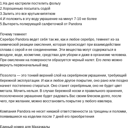
1.На дно кастрюли постелить фольгу
2.Хорошенько посыпать содой
3.Залить это все крутым кипятком
4.И положить в эту воду украшение на минут 7-10 не более
5.Вытереть полирующей салфеточкой от Pandora
Почему темнеет
Серебро Pandora ведет себя так же, как и любое серебро, темнеет из-за
химической реакции окисления, которая происходит при взаимодействии
сплава с серой и ее соединениями. Эти вещества могут содержаться в
воздухе, воде, косметике, средствах для уборки и даже в организме человека.
При окислении на поверхности образуется черный налет. Его легко можно
вернуть первоначальный вид
Позолота — это тонкий верхний слой на серебряном украшении, требующий
бережной эксплуатации. И как и любое другое покрытие, оно рано или поздно
начнет постепенно стираться. Оно станет серебряным, оно не будет цвет
метала. Мочить нельзя. В случае бережной носки и правильного хранения,
позолоченное украшение будет радовать Вас своим блеском долго, после
чего, при желании, можно восстановить покрытие у любого ювелира.
Компания Pandora не несет никакой ответственности за трещины и поломки,
появившиеся на изделии после 7 дней его приобретения
Единый номер для Махачкалы