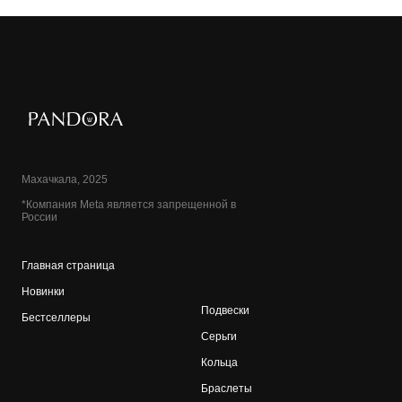
Махачкала, 2025
*Компания Meta является запрещенной в
России
Главная страница
Новинки
Подвески
Бестселлеры
Серьги
Кольца
Браслеты