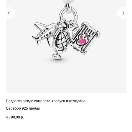
Подвеска в виде самолета, глобуса и чемодана
Под
Серебро 925 пробы
Се
4 790,00
р.
4 1