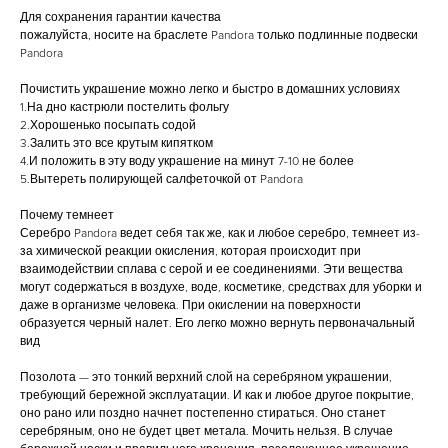
Для сохранения гарантии качества
пожалуйста, носите на браслете Pandora только подлинные подвески
Pandora
Почистить украшение можно легко и быстро в домашних условиях
1.На дно кастрюли постелить фольгу
2.Хорошенько посыпать содой
3.Залить это все крутым кипятком
4.И положить в эту воду украшение на минут 7-10 не более
5.Вытереть полирующей салфеточкой от Pandora
Почему темнеет
Серебро Pandora ведет себя так же, как и любое серебро, темнеет из-
за химической реакции окисления, которая происходит при
взаимодействии сплава с серой и ее соединениями. Эти вещества
могут содержаться в воздухе, воде, косметике, средствах для уборки и
даже в организме человека. При окислении на поверхности
образуется черный налет. Его легко можно вернуть первоначальный
вид
Позолота — это тонкий верхний слой на серебряном украшении,
требующий бережной эксплуатации. И как и любое другое покрытие,
оно рано или поздно начнет постепенно стираться. Оно станет
серебряным, оно не будет цвет метала. Мочить нельзя. В случае