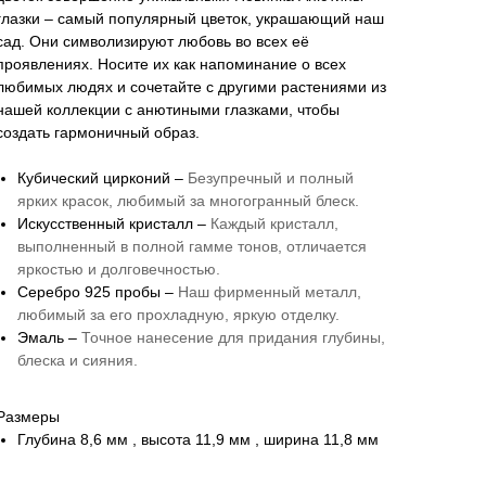
глазки – самый популярный цветок, украшающий наш
сад. Они символизируют любовь во всех её
проявлениях. Носите их как напоминание о всех
любимых людях и сочетайте с другими растениями из
нашей коллекции с анютиными глазками, чтобы
создать гармоничный образ.
Кубический цирконий –
Безупречный и полный
ярких красок, любимый за многогранный блеск.
Искусственный кристалл –
Каждый кристалл,
выполненный в полной гамме тонов, отличается
яркостью и долговечностью.
Серебро 925 пробы –
Наш фирменный металл,
любимый за его прохладную, яркую отделку.
Эмаль –
Точное нанесение для придания глубины,
блеска и сияния.
Размеры
Глубина 8,6 мм , высота 11,9 мм , ширина 11,8 мм