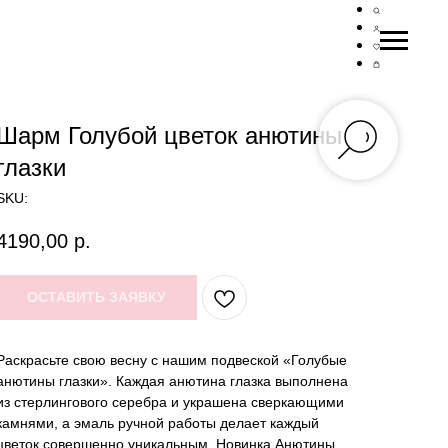
Шарм Голубой цветок анютины
глазки
SKU:
4190,00
р.
ОСТАВИТЬ ЗАЯВКУ
Раскрасьте свою весну с нашим подвеской «Голубые
анютины глазки». Каждая анютина глазка выполнена
из стерлингового серебра и украшена сверкающими
камнями, а эмаль ручной работы делает каждый
цветок совершенно уникальным. Новинка Анютины