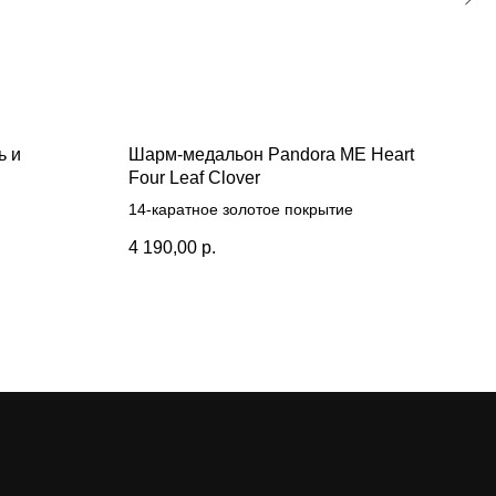
ь и
Шарм-медальон Pandora ME Heart
Оча
Four Leaf Clover
Сере
14-каратное золотое покрытие
4 49
4 190,00
р.