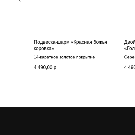
Белая
Подвеска-шарм «Красная божья
Двой
коровка»
«Гол
14-каратное золотое покрытие
Сере
4 490,00
р.
4 49