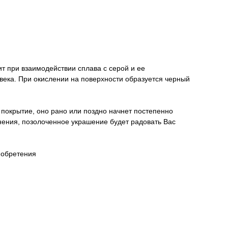
ит при взаимодействии сплава с серой и ее
овека. При окислении на поверхности образуется черный
 покрытие, оно рано или поздно начнет постепенно
анения, позолоченное украшение будет радовать Вас
иобретения