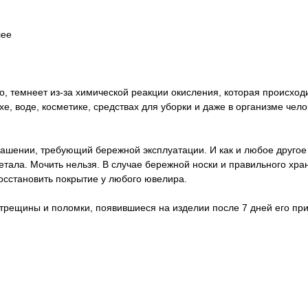
лее
о, темнеет из-за химической реакции окисления, которая происход
е, воде, косметике, средствах для уборки и даже в организме чел
ашении, требующий бережной эксплуатации. И как и любое другое
метала. Мочить нельзя. В случае бережной носки и правильного хр
восстановить покрытие у любого ювелира.
 трещины и поломки, появившиеся на изделии после 7 дней его пр