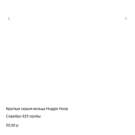
Круглые серьги-кольца Huggie Hoop
Сер
Серебро 925 пробы
Се
50,00
р.
75,