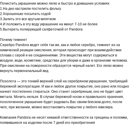
Почистить украшение можно легко и быстро в домашних условиях
1.На дно кастрюли постелить фольгу
2.Хорошенько посыпать содой
3.Залить это все крутым кипятком
4.И положить в эту воду украшение на минут 7-10 не более
5.Вытереть полирующей салфеточкой от Pandora
Почему темнеет
Серебро Pandora ведет себя так же, как и любое серебро, темнеет из-за
химической реакции окисления, которая происходит при взаимодействии
сплава с серой и ее соединениями. Эти вещества могут содержаться в
воздухе, воде, косметике, средствах для уборки и даже в организме человека.
При окислении на поверхности образуется черный налет. Его легко можно
вернуть первоначальный вид
Позолота — это тонкий верхний слой на серебряном украшении, требующий
бережной эксплуатации. И как и любое другое покрытие, оно рано или поздно
начнет постепенно стираться. Оно станет серебряным, оно не будет цвет
метала. Мочить нельзя. В случае бережной носки и правильного хранения,
позолоченное украшение будет радовать Вас своим блеском долго, после
чего, при желании, можно восстановить покрытие у любого ювелира.
Компания Pandora не несет никакой ответственности за трещины и поломки,
появившиеся на изделии после 7 дней его приобретения