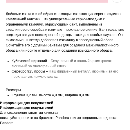
Добавьте света в свой образ с помощью сверкающих серег-гвоздиков
«Маленький бантик». Эти универсальные серьги-гвоздики с
огранёнными камнями, образующими бант, выполнены из
стерлингового серебра и излучают прохладное сияние. Бант идеально
подходит как для повседневной одежды, так и для особых случаев. Он
символичен и всегда добавляет изюминку в повседневный образ.
Сочетайте его с другими бантами для создания максималистичного
образа или носите отдельно для создания изысканного образа.
Кубический цирконий –
Безупречный и полный ярких красок,
любимый за многогранный блеск.
Серебро 925 пробы –
Наш фирменный металл, любимый за его
прохладную, яркую отделку.
Размеры
Глубина 3,2 мм , высота 4,9 мм , ширина 8,9 мм
Информация для покупателей
Информация для покупателей
Для сохранения гарантии качества
пожалуйста, носите на браслете Pandora только подлинные подвески
Pandora