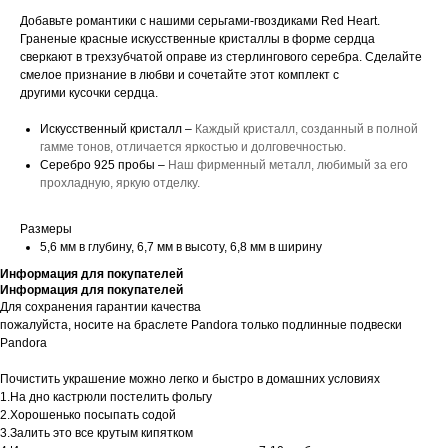
Добавьте романтики с нашими серьгами-гвоздиками Red Heart.
Граненые красные искусственные кристаллы в форме сердца
сверкают в трехзубчатой ​​оправе из стерлингового серебра. Сделайте
смелое признание в любви и сочетайте этот комплект с
другими кусочки сердца.
Искусственный кристалл –
Каждый кристалл, созданный в полной
гамме тонов, отличается яркостью и долговечностью.
Серебро 925 пробы –
Наш фирменный металл, любимый за его
прохладную, яркую отделку.
Размеры
5,6 мм в глубину, 6,7 мм в высоту, 6,8 мм в ширину
Информация для покупателей
Информация для покупателей
Для сохранения гарантии качества
пожалуйста, носите на браслете Pandora только подлинные подвески
Pandora
Почистить украшение можно легко и быстро в домашних условиях
1.На дно кастрюли постелить фольгу
2.Хорошенько посыпать содой
3.Залить это все крутым кипятком