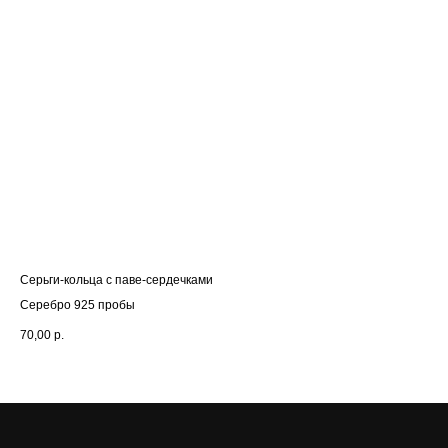
Серьги-кольца с паве-сердечками
Сер
Серебро 925 пробы
Се
70,00
р.
65,