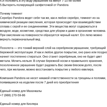
4.И положить в эту воду украшение на минут 7-10 не более
5.Вытереть полирующей салфеточкой от Pandora
Почему темнеет
Серебро Pandora ведет себя так же, как и любое серебро, темнеет из-за
химической реакции окисления, которая происходит при взаимодействии
сплава с серой и ее соединениями. Эти вещества могут содержаться в
воздухе, воде, косметике, средствах для уборки и даже в организме человека.
При окислении на поверхности образуется черный налет. Его легко можно
вернуть первоначальный вид
Позолота — это тонкий верхний слой на серебряном украшении, требующий
бережной эксплуатации. И как и любое другое покрытие, оно рано или поздно
начнет постепенно стираться. Оно станет серебряным, оно не будет цвет
метала. Мочить нельзя. В случае бережной носки и правильного хранения,
позолоченное украшение будет радовать Вас своим блеском долго, после
чего, при желании, можно восстановить покрытие у любого ювелира.
Компания Pandora не несет никакой ответственности за трещины и поломки,
появившиеся на изделии после 7 дней его приобретения
Единый номер для Махачкалы
+7 (988) 270-59-86
Единый номер для Кизляра