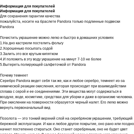
Информация для покупателей
Информация для покупателей
Для сохранения гарантии качества
пожалуйста, носите на браслете Pandora только подлинные подвески
Pandora
Почистить украшение можно легко и быстро в домашних условиях
1.На дно кастрюли постелить фольгу
2.Хорошенько посыпать содой
3.Залить это все крутым кипятком
4.И положить в эту воду украшение на минут 7-10 не более
5.Вытереть полирующей салфеточкой от Pandora
Почему темнеет
Серебро Pandora ведет себя так же, как и любое серебро, темнеет из-за
химической реакции окисления, которая происходит при взаимодействии
сплава с серой и ее соединениями. Эти вещества могут содержаться в
воздухе, воде, косметике, средствах для уборки и даже в организме человека.
При окислении на поверхности образуется черный налет. Его легко можно
вернуть первоначальный вид
Позолота — это тонкий верхний слой на серебряном украшении, требующий
бережной эксплуатации. И как и любое другое покрытие, оно рано или поздно
начнет постепенно стираться. Оно станет серебряным, оно не будет цвет