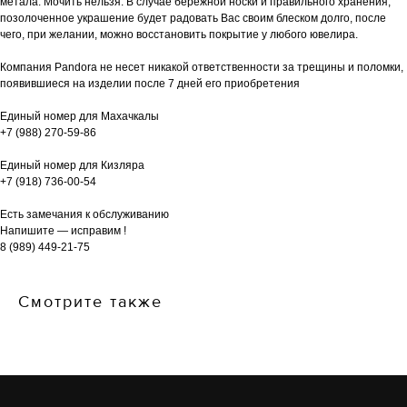
метала. Мочить нельзя. В случае бережной носки и правильного хранения,
позолоченное украшение будет радовать Вас своим блеском долго, после
чего, при желании, можно восстановить покрытие у любого ювелира.
Компания Pandora не несет никакой ответственности за трещины и поломки,
появившиеся на изделии после 7 дней его приобретения
Единый номер для Махачкалы
+7 (988) 270-59-86
Единый номер для Кизляра
+7 (918) 736-00-54
Есть замечания к обслуживанию
Напишите — исправим !
8 (989) 449-21-75
Смотрите также