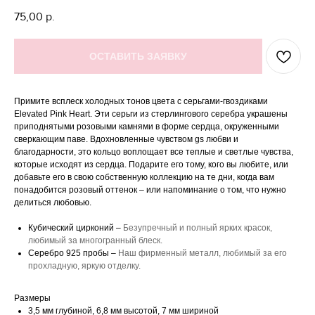
75,00
р.
ОСТАВИТЬ ЗАЯВКУ
Примите всплеск холодных тонов цвета с серьгами-гвоздиками
Elevated Pink Heart. Эти серьги из стерлингового серебра украшены
приподнятыми розовыми камнями в форме сердца, окруженными
сверкающим паве. Вдохновленные чувством gs любви и
благодарности, это кольцо воплощает все теплые и светлые чувства,
которые исходят из сердца. Подарите его тому, кого вы любите, или
добавьте его в свою собственную коллекцию на те дни, когда вам
понадобится розовый оттенок – или напоминание о том, что нужно
делиться любовью.
Кубический цирконий –
Безупречный и полный ярких красок,
любимый за многогранный блеск.
Серебро 925 пробы –
Наш фирменный металл, любимый за его
прохладную, яркую отделку.
Размеры
3,5 мм глубиной, 6,8 мм высотой, 7 мм шириной