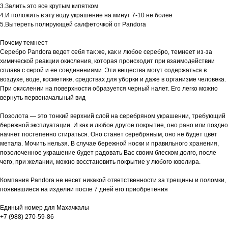
3.Залить это все крутым кипятком
4.И положить в эту воду украшение на минут 7-10 не более
5.Вытереть полирующей салфеточкой от Pandora
Почему темнеет
Серебро Pandora ведет себя так же, как и любое серебро, темнеет из-за
химической реакции окисления, которая происходит при взаимодействии
сплава с серой и ее соединениями. Эти вещества могут содержаться в
воздухе, воде, косметике, средствах для уборки и даже в организме человека.
При окислении на поверхности образуется черный налет. Его легко можно
вернуть первоначальный вид
Позолота — это тонкий верхний слой на серебряном украшении, требующий
бережной эксплуатации. И как и любое другое покрытие, оно рано или поздно
начнет постепенно стираться. Оно станет серебряным, оно не будет цвет
метала. Мочить нельзя. В случае бережной носки и правильного хранения,
позолоченное украшение будет радовать Вас своим блеском долго, после
чего, при желании, можно восстановить покрытие у любого ювелира.
Компания Pandora не несет никакой ответственности за трещины и поломки,
появившиеся на изделии после 7 дней его приобретения
Единый номер для Махачкалы
+7 (988) 270-59-86