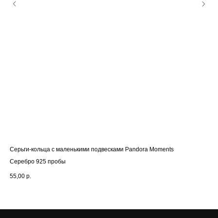
Серьги-кольца с маленькими подвесками Pandora Moments
Дво
Серебро 925 пробы
Се
55,00
р.
88,