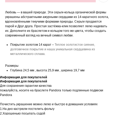
Любовь — в вашей природе. Эти серьги-кольца органической формы
украшены абстрактными ажурными сердцами из 14-каратного золота,
вдохновлёнными текучими формами природы. Серьги продаются
парой и Друг друга. Простая застёжка-клик позволяет легко надевать
их. Дополните их браслетом и кольцом того же цвета, чтобы создать
современный взгляд на вечный символ любви.
Покрытие золотом 14 карат –
Теплое золотистое сияние,
долговечное покрытие и наша уникальная сердцевина из
металлического сплава.
Размеры
Глубина 24,5 мм , высота 25,9 мм , ширина 19,7 мм
Информация для покупателей
Информация для покупателей
Для сохранения гарантии качества
пожалуйста, носите на браслете Pandora только подлинные подвески
Pandora
Почистить украшение можно легко и быстро в домашних условиях
1.На дно кастрюли постелить фольгу
2.Хорошенько посыпать содой