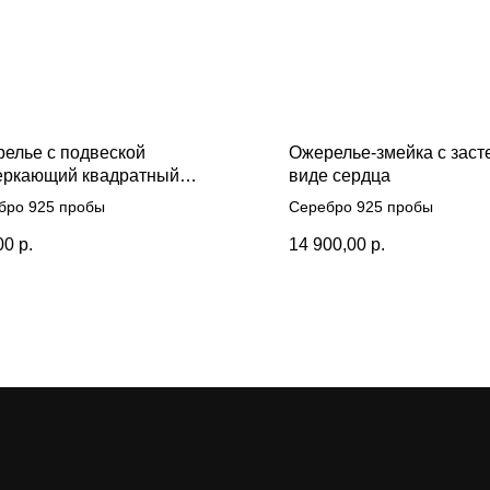
елье с подвеской
Ожерелье-змейка с заст
еркающий квадратный
виде сердца
бой нимб»
бро 925 пробы
Серебро 925 пробы
00
р.
14 900,00
р.