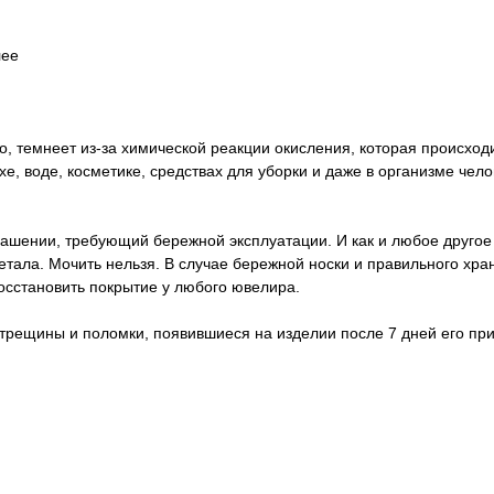
лее
о, темнеет из-за химической реакции окисления, которая происход
е, воде, косметике, средствах для уборки и даже в организме чел
ашении, требующий бережной эксплуатации. И как и любое другое
метала. Мочить нельзя. В случае бережной носки и правильного хр
восстановить покрытие у любого ювелира.
 трещины и поломки, появившиеся на изделии после 7 дней его пр