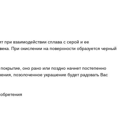
ит при взаимодействии сплава с серой и ее
овека. При окислении на поверхности образуется черный
 покрытие, оно рано или поздно начнет постепенно
анения, позолоченное украшение будет радовать Вас
иобретения