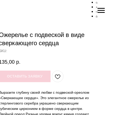
Ожерелье с подвеской в виде
сверкающего сердца
SKU:
135,00
р.
ОСТАВИТЬ ЗАЯВКУ
Выразите глубину своей любви с подвеской-ореолом
«Сверкающее сердце». Это элегантное ожерелье из
стерлингового серебра украшено сверкающим
кубическим цирконием в форме сердца в центре.
Двойной ореол Разные уровни вокруг камня создают