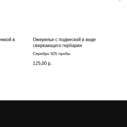
ежкой в
Ожерелье с подвеской в виде
399
сверкающего гербария
куб.
Серебро 925 пробы
Сере
125,00
р.
8 90