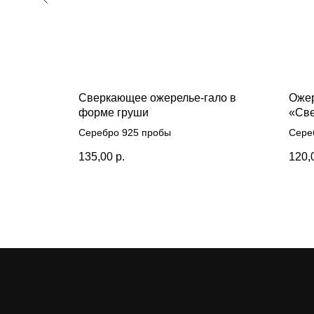
ие с
Сверкающее ожерелье-гало в
Ожер
форме груши
«Св
голу
Серебро 925 пробы
Сере
135,00
р.
120,