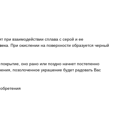
ит при взаимодействии сплава с серой и ее
овека. При окислении на поверхности образуется черный
 покрытие, оно рано или поздно начнет постепенно
анения, позолоченное украшение будет радовать Вас
иобретения