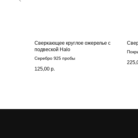
​виде
Сверкающее круглое ожерелье с
Свер
подвеской Halo
Покр
Серебро 925 пробы
225,
125,00
р.