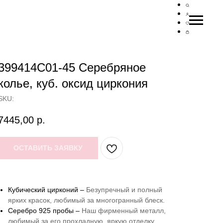
399414C01-45 Серебряное
колье, куб. оксид циркония
SKU:
7445,00
р.
ОСТАВИТЬ ЗАЯВКУ
Кубический цирконий –
Безупречный и полный
ярких красок, любимый за многогранный блеск.
Серебро 925 пробы –
Наш фирменный металл,
любимый за его прохладную, яркую отделку.