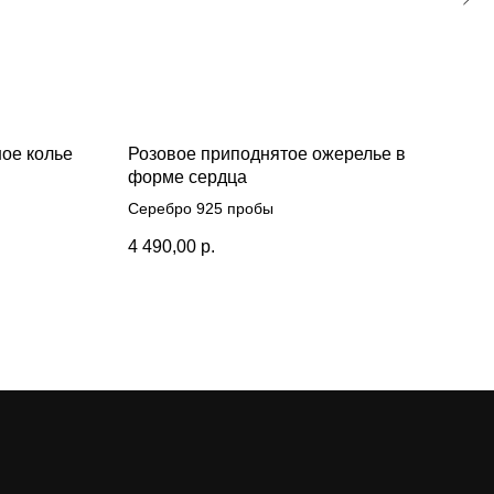
ое колье
Розовое приподнятое ожерелье в
Оже
форме сердца
«Св
гол
Серебро 925 пробы
Сере
4 490,00
р.
120