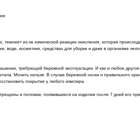
лее
о, темнеет из-за химической реакции окисления, которая происход
е, воде, косметике, средствах для уборки и даже в организме чел
ашении, требующий бережной эксплуатации. И как и любое другое
метала. Мочить нельзя. В случае бережной носки и правильного хр
восстановить покрытие у любого ювелира.
 трещины и поломки, появившиеся на изделии после 7 дней его пр