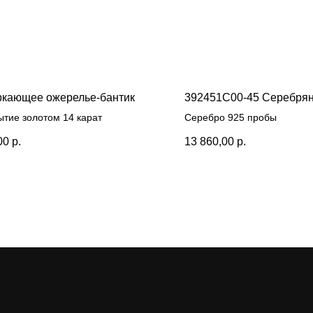
кающее ожерелье-бантик
392451C00-45 Серебрян
ытие золотом 14 карат
Серебро 925 пробы
00
р.
13 860,00
р.