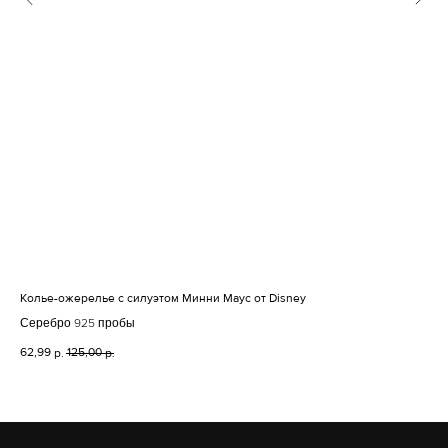
Колье-ожерелье с силуэтом Минни Маус от Disney
Све
Серебро 925 пробы
Се
62,99
125,00
125
р.
р.