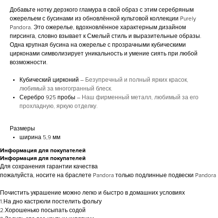
Добавьте нотку дерзкого гламура в свой образ с этим серебряным
ожерельем с бусинами из обновлённой культовой коллекции Purely
Pandora. Это ожерелье, вдохновлённое характерным дизайном
пирсинга, словно взывает к Смелый стиль и выразительные образы.
Одна крупная бусина на ожерелье с прозрачными кубическими
цирконами символизирует уникальность и умение сиять при любой
возможности.
Кубический цирконий –
Безупречный и полный ярких красок,
любимый за многогранный блеск.
Серебро 925 пробы –
Наш фирменный металл, любимый за его
прохладную, яркую отделку.
Размеры
ширина 5,9 мм
Информация для покупателей
Информация для покупателей
Для сохранения гарантии качества
пожалуйста, носите на браслете Pandora только подлинные подвески Pandora
Почистить украшение можно легко и быстро в домашних условиях
1.На дно кастрюли постелить фольгу
2.Хорошенько посыпать содой